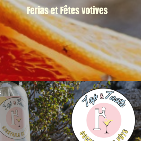
Ferias et Fêtes votives
s